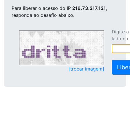
Para liberar o acesso
do IP
216.73.217.121
,
responda ao desafio abaixo.
Digite 
lado no
[trocar imagem]