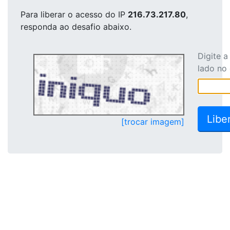
Para liberar o acesso
do IP
216.73.217.80
,
responda ao desafio abaixo.
Digite 
lado no
[trocar imagem]