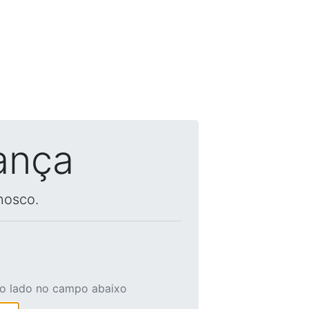
ança
nosco.
ao lado no campo abaixo