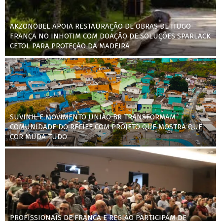
AKZONOBEL APOIA RESTAURAÇÃO DE OBRAS DE HUGO
FRANÇA NO INHOTIM COM DOAÇÃO DE SOLUÇÕES SPARLACK
CETOL PARA PROTEÇÃO DA MADEIRA
SUVINIL E MOVIMENTO UNIÃO BR TRANSFORMAM
COMUNIDADE DO RECIFE COM PROJETO QUE MOSTRA QUE
COR MUDA TUDO
PROFISSIONAIS DE FRANCA E REGIÃO PARTICIPAM DE