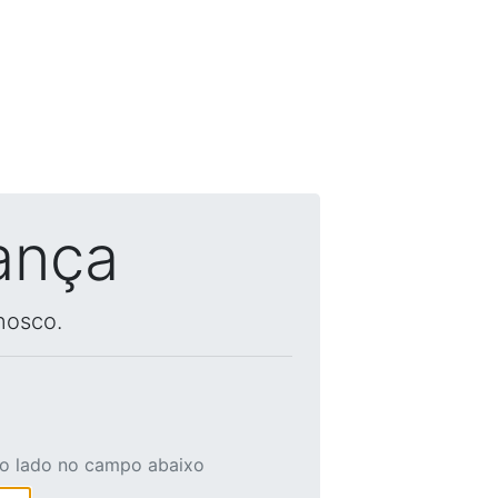
ança
nosco.
ao lado no campo abaixo