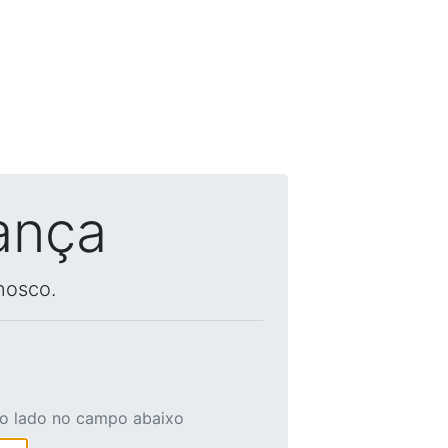
ança
nosco.
ao lado no campo abaixo