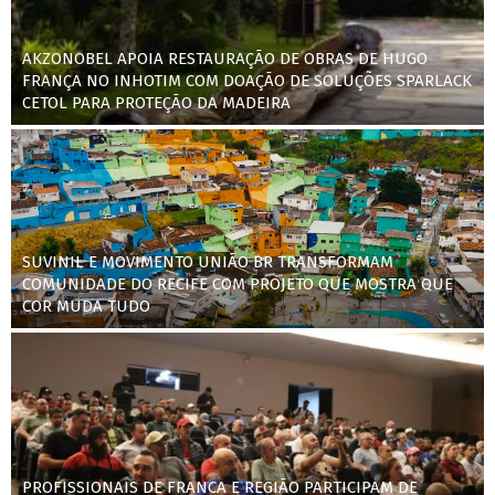
AKZONOBEL APOIA RESTAURAÇÃO DE OBRAS DE HUGO
FRANÇA NO INHOTIM COM DOAÇÃO DE SOLUÇÕES SPARLACK
CETOL PARA PROTEÇÃO DA MADEIRA
SUVINIL E MOVIMENTO UNIÃO BR TRANSFORMAM
COMUNIDADE DO RECIFE COM PROJETO QUE MOSTRA QUE
COR MUDA TUDO
PROFISSIONAIS DE FRANCA E REGIÃO PARTICIPAM DE