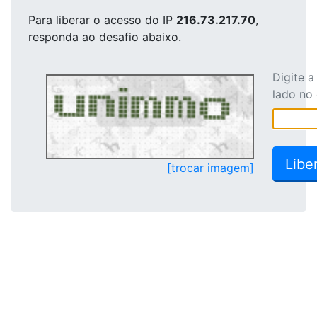
Para liberar o acesso
do IP
216.73.217.70
,
responda ao desafio abaixo.
Digite 
lado no
[trocar imagem]