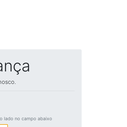
ança
nosco.
ao lado no campo abaixo