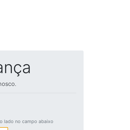
ança
nosco.
ao lado no campo abaixo