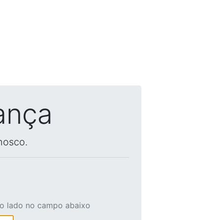
ança
nosco.
ao lado no campo abaixo