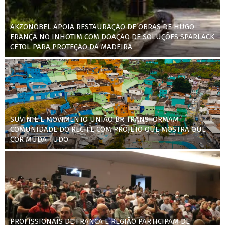
AKZONOBEL APOIA RESTAURAÇÃO DE OBRAS DE HUGO
FRANÇA NO INHOTIM COM DOAÇÃO DE SOLUÇÕES SPARLACK
CETOL PARA PROTEÇÃO DA MADEIRA
SUVINIL E MOVIMENTO UNIÃO BR TRANSFORMAM
COMUNIDADE DO RECIFE COM PROJETO QUE MOSTRA QUE
COR MUDA TUDO
PROFISSIONAIS DE FRANCA E REGIÃO PARTICIPAM DE