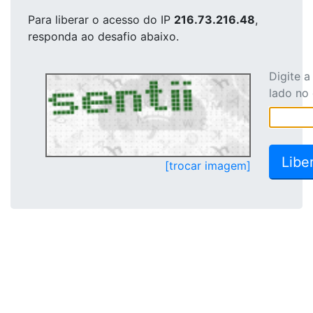
Para liberar o acesso
do IP
216.73.216.48
,
responda ao desafio abaixo.
Digite 
lado no
[trocar imagem]