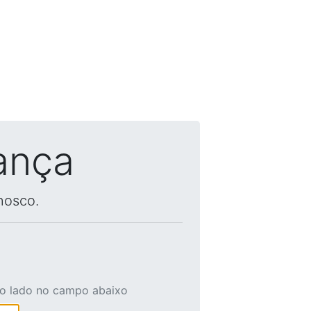
ança
nosco.
ao lado no campo abaixo