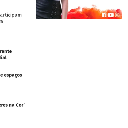
participam
ra
rante
ial
de espaços
res na Cor’