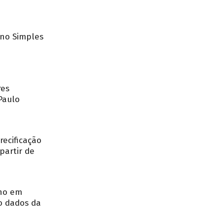
no Simples
res
Paulo
recificação
partir de
nho em
o dados da