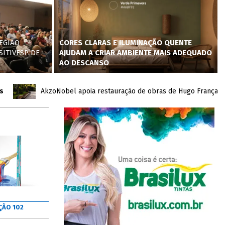
EGIÃO
CORES CLARAS E ILUMINAÇÃO QUENTE
SITIVESP DE
AJUDAM A CRIAR AMBIENTE MAIS ADEQUADO
AO DESCANSO
AkzoNobel apoia restauração de obras de Hugo França no Inho
ÇÃO 102