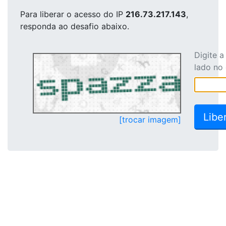
Para liberar o acesso
do IP
216.73.217.143
,
responda ao desafio abaixo.
Digite 
lado no
[trocar imagem]