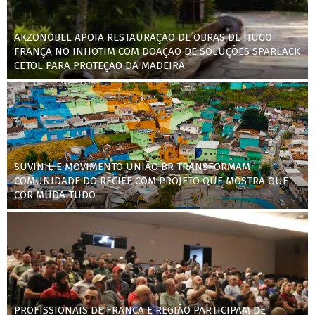
AKZONOBEL APOIA RESTAURAÇÃO DE OBRAS DE HUGO
FRANÇA NO INHOTIM COM DOAÇÃO DE SOLUÇÕES SPARLACK
CETOL PARA PROTEÇÃO DA MADEIRA
SUVINIL E MOVIMENTO UNIÃO BR TRANSFORMAM
COMUNIDADE DO RECIFE COM PROJETO QUE MOSTRA QUE
COR MUDA TUDO
PROFISSIONAIS DE FRANCA E REGIÃO PARTICIPAM DE