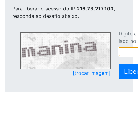
Para liberar o acesso
do IP
216.73.217.103
,
responda ao desafio abaixo.
Digite 
lado no
[trocar imagem]