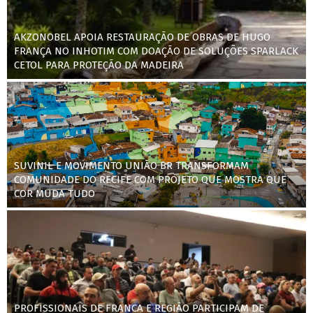
AKZONOBEL APOIA RESTAURAÇÃO DE OBRAS DE HUGO
FRANÇA NO INHOTIM COM DOAÇÃO DE SOLUÇÕES SPARLACK
CETOL PARA PROTEÇÃO DA MADEIRA
SUVINIL E MOVIMENTO UNIÃO BR TRANSFORMAM
COMUNIDADE DO RECIFE COM PROJETO QUE MOSTRA QUE
COR MUDA TUDO
PROFISSIONAIS DE FRANCA E REGIÃO PARTICIPAM DE