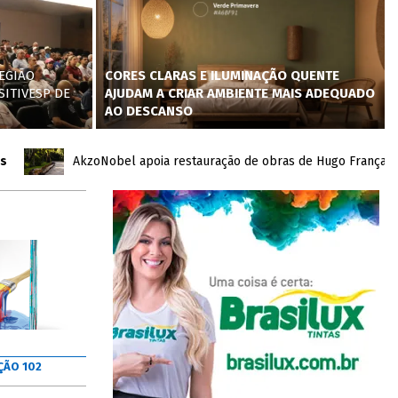
EGIÃO
CORES CLARAS E ILUMINAÇÃO QUENTE
SITIVESP DE
AJUDAM A CRIAR AMBIENTE MAIS ADEQUADO
AO DESCANSO
AkzoNobel apoia restauração de obras de Hugo França no Inh
ÇÃO 102