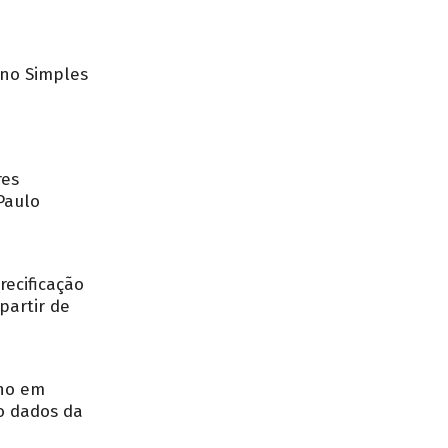
no Simples
res
Paulo
recificação
partir de
nho em
o dados da