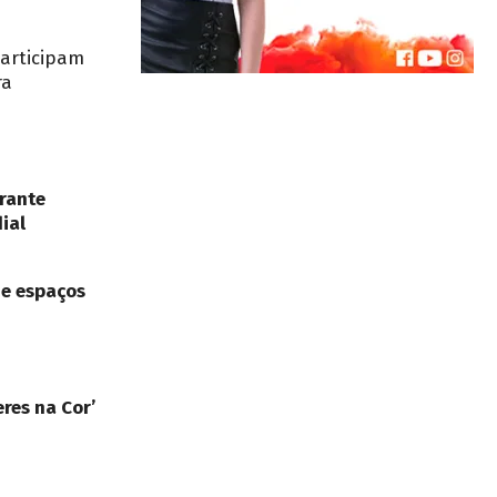
participam
ra
rante
ial
de espaços
res na Cor’