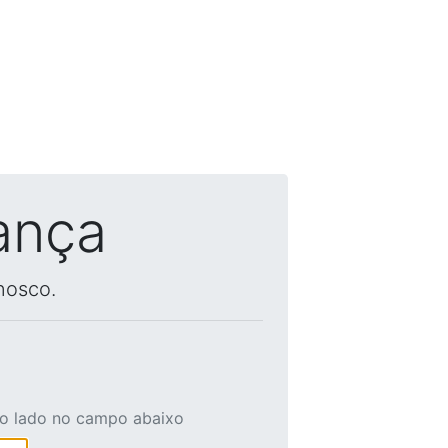
ança
nosco.
ao lado no campo abaixo