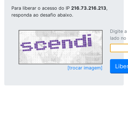
Para liberar o acesso
do IP
216.73.216.213
,
responda ao desafio abaixo.
Digite 
lado no
[trocar imagem]