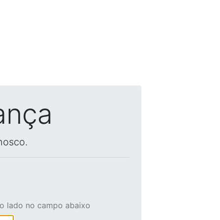
ança
nosco.
ao lado no campo abaixo