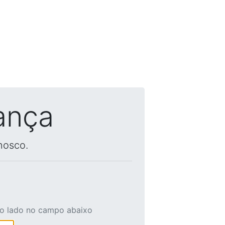
ança
nosco.
ao lado no campo abaixo