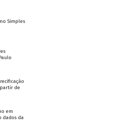
no Simples
res
Paulo
recificação
partir de
nho em
o dados da