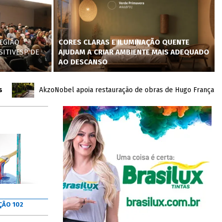
EGIÃO
CORES CLARAS E ILUMINAÇÃO QUENTE
SITIVESP DE
AJUDAM A CRIAR AMBIENTE MAIS ADEQUADO
AO DESCANSO
AkzoNobel apoia restauração de obras de Hugo França no Inho
ÇÃO 102