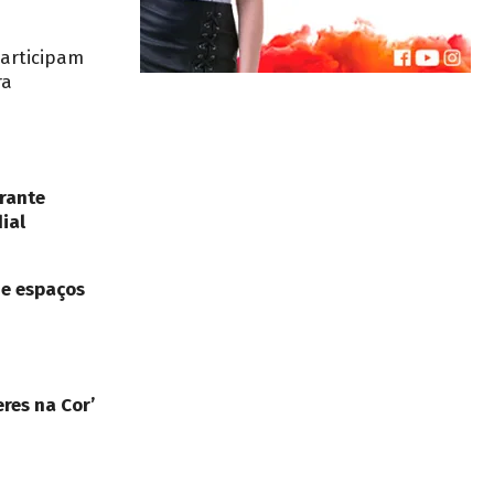
participam
ra
rante
ial
de espaços
res na Cor’