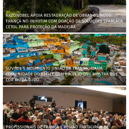
AKZONOBEL APOIA RESTAURAÇÃO DE OBRAS DE HUGO
FRANÇA NO INHOTIM COM DOAÇÃO DE SOLUÇÕES SPARLACK
CETOL PARA PROTEÇÃO DA MADEIRA
SUVINIL E MOVIMENTO UNIÃO BR TRANSFORMAM
COMUNIDADE DO RECIFE COM PROJETO QUE MOSTRA QUE
COR MUDA TUDO
PROFISSIONAIS DE FRANCA E REGIÃO PARTICIPAM DE