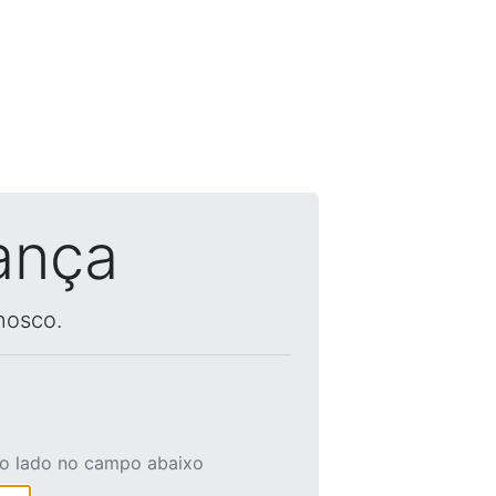
ança
nosco.
ao lado no campo abaixo