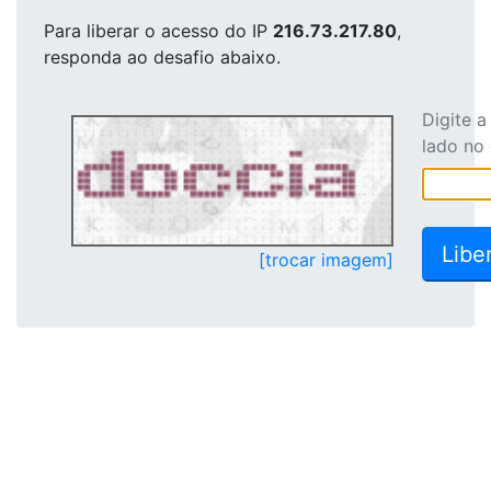
Para liberar o acesso
do IP
216.73.217.80
,
responda ao desafio abaixo.
Digite 
lado no
[trocar imagem]