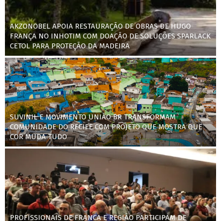
AKZONOBEL APOIA RESTAURAÇÃO DE OBRAS DE HUGO
FRANÇA NO INHOTIM COM DOAÇÃO DE SOLUÇÕES SPARLACK
CETOL PARA PROTEÇÃO DA MADEIRA
SUVINIL E MOVIMENTO UNIÃO BR TRANSFORMAM
COMUNIDADE DO RECIFE COM PROJETO QUE MOSTRA QUE
COR MUDA TUDO
PROFISSIONAIS DE FRANCA E REGIÃO PARTICIPAM DE