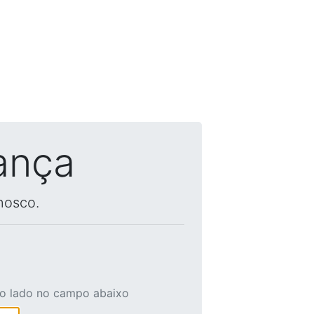
ança
nosco.
ao lado no campo abaixo