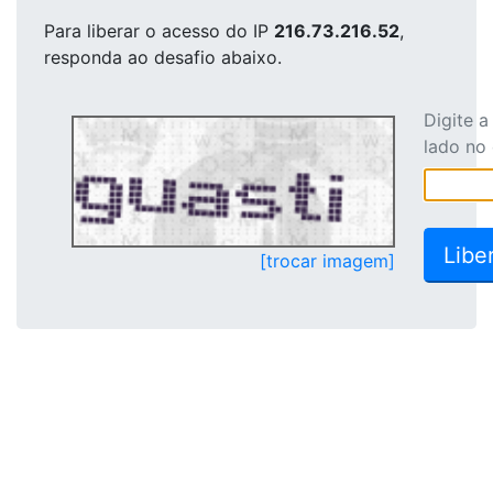
Para liberar o acesso
do IP
216.73.216.52
,
responda ao desafio abaixo.
Digite 
lado no
[trocar imagem]