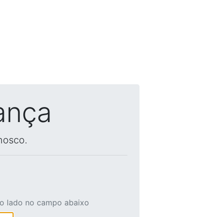
ança
nosco.
ao lado no campo abaixo