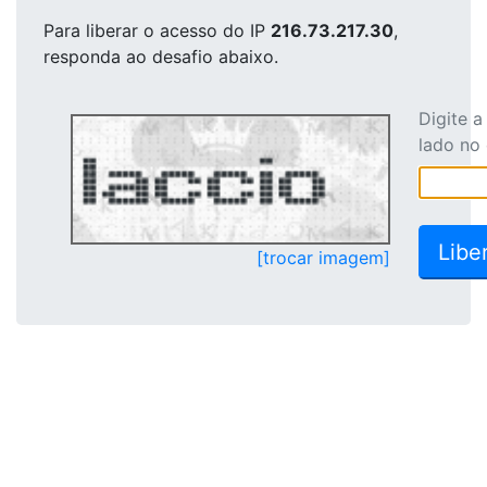
Para liberar o acesso
do IP
216.73.217.30
,
responda ao desafio abaixo.
Digite 
lado no
[trocar imagem]