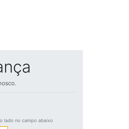
ança
nosco.
ao lado no campo abaixo