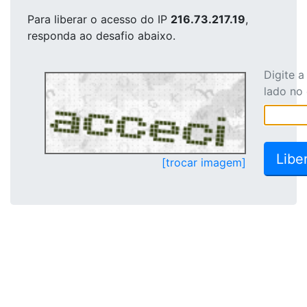
Para liberar o acesso
do IP
216.73.217.19
,
responda ao desafio abaixo.
Digite 
lado no
[trocar imagem]