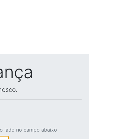
ança
nosco.
ao lado no campo abaixo