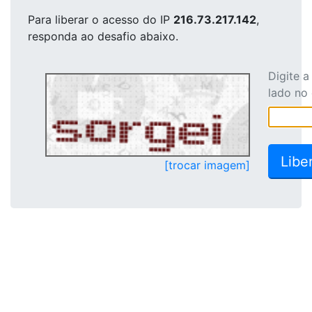
Para liberar o acesso
do IP
216.73.217.142
,
responda ao desafio abaixo.
Digite 
lado no
[trocar imagem]