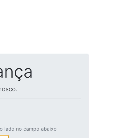
ança
nosco.
ao lado no campo abaixo