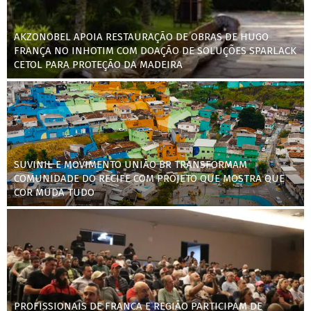
AKZONOBEL APOIA RESTAURAÇÃO DE OBRAS DE HUGO
FRANÇA NO INHOTIM COM DOAÇÃO DE SOLUÇÕES SPARLACK
CETOL PARA PROTEÇÃO DA MADEIRA
SUVINIL E MOVIMENTO UNIÃO BR TRANSFORMAM
COMUNIDADE DO RECIFE COM PROJETO QUE MOSTRA QUE
COR MUDA TUDO
PROFISSIONAIS DE FRANCA E REGIÃO PARTICIPAM DE