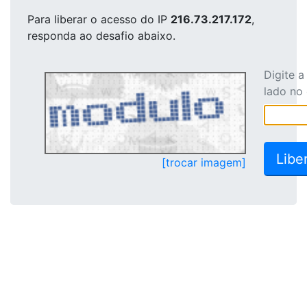
Para liberar o acesso
do IP
216.73.217.172
,
responda ao desafio abaixo.
Digite 
lado no
[trocar imagem]