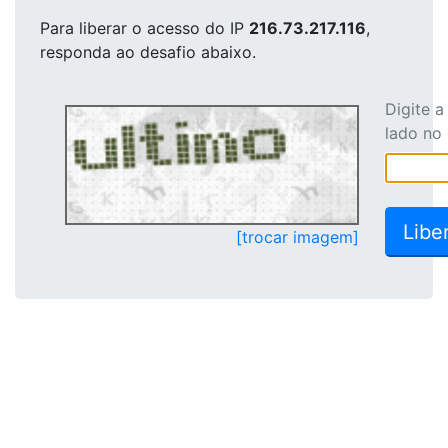
Para liberar o acesso
do IP
216.73.217.116
,
responda ao desafio abaixo.
Digite 
lado no
[trocar imagem]