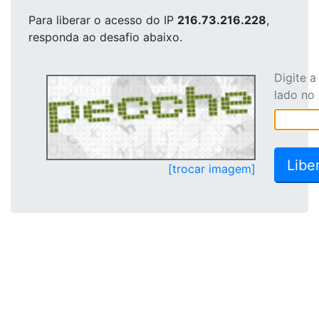
Para liberar o acesso
do IP
216.73.216.228
,
responda ao desafio abaixo.
Digite 
lado no
[trocar imagem]