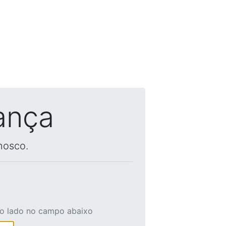
ança
nosco.
ao lado no campo abaixo