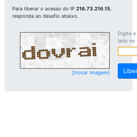
Para liberar o acesso
do IP
216.73.216.15
,
responda ao desafio abaixo.
Digite 
lado no
[trocar imagem]