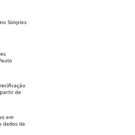
no Simples
res
Paulo
recificação
partir de
nho em
o dados da