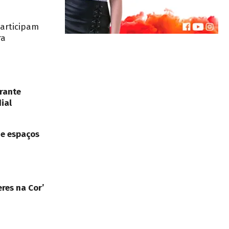
participam
ra
rante
ial
de espaços
res na Cor’