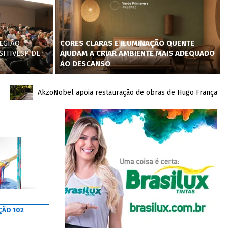
EGIÃO
CORES CLARAS E ILUMINAÇÃO QUENTE
SITIVESP DE
AJUDAM A CRIAR AMBIENTE MAIS ADEQUADO
AO DESCANSO
AkzoNobel apoia restauração de obras de Hugo França no Inho
ÇÃO 102