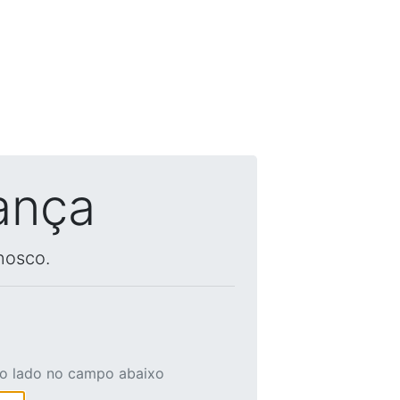
ança
nosco.
ao lado no campo abaixo