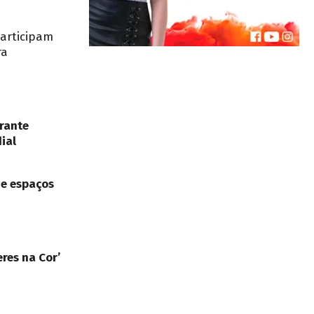
participam
ra
rante
ial
de espaços
res na Cor’