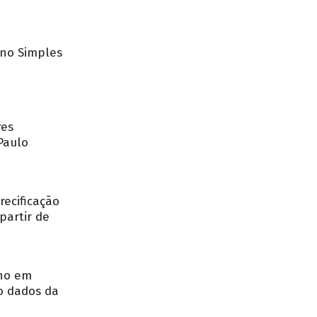
no Simples
res
Paulo
recificação
partir de
nho em
o dados da