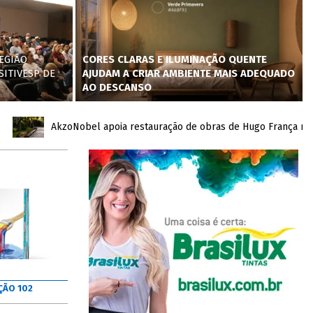
EGIÃO
CORES CLARAS E ILUMINAÇÃO QUENTE
SITIVESP DE
AJUDAM A CRIAR AMBIENTE MAIS ADEQUADO
AO DESCANSO
AkzoNobel apoia restauração de obras de Hugo França no Inhot
ÇÃO 102