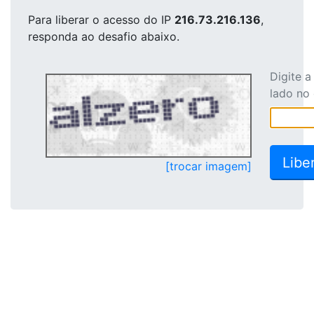
Para liberar o acesso
do IP
216.73.216.136
,
responda ao desafio abaixo.
Digite 
lado no
[trocar imagem]