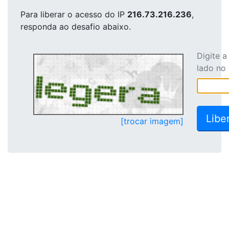
Para liberar o acesso
do IP
216.73.216.236
,
responda ao desafio abaixo.
Digite 
lado no
[trocar imagem]