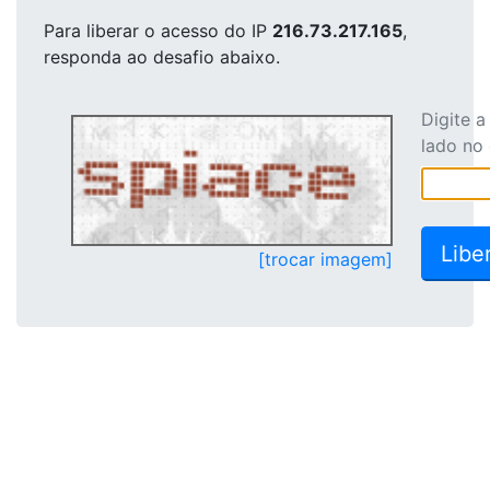
Para liberar o acesso
do IP
216.73.217.165
,
responda ao desafio abaixo.
Digite 
lado no
[trocar imagem]